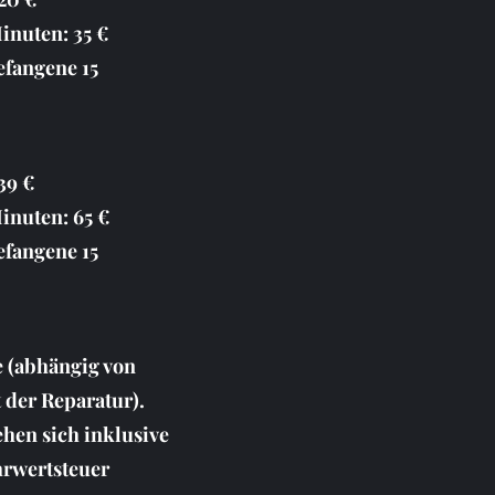
inuten: 35 €
efangene 15
39 €
inuten: 65 €
efangene 15
e (abhängig von
 der Reparatur).
ehen sich inklusive
hrwertsteuer