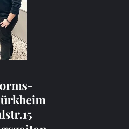
Worms-
dürkheim
lstr.15