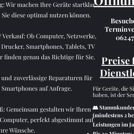
Öffnun
: Wir machen Ihre Geräte startklar
 Sie diese optimal nutzen können.
Besuch
Terminve
& Verkauf: Ob Computer, Netzwerke,
06247
rucker, Smartphones, Tablets, TV
 finden genau das Richtige für Sie.
Preise 
Dienstl
 und zuverlässige Reparaturen für
Smartphones auf Anfrage.
Für Geräte, die S
haben, ist der Se
👥 Stammkunde
: Gemeinsam gestalten wir Ihren
(mindestens 2 be
Computer, perfekt abgestimmt auf
Leistungen im Ja
hre Wünsche.
Bis 30 Minuten: 