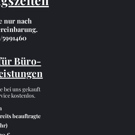
gszeiten
e nur nach
reinbarung.
/5991460
für Büro-
eistungen
ie bei uns gekauft
rvice kostenlos.
n
reits beauftragte
hr)
20 €